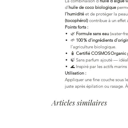
La combinaison d’
huile d’algue
d’
huile de coco biologique
permet
l’humidité
et de protéger la peau 
(tocophérol)
contribue à un effet 
Points forts :
🌿
Formule sans eau
(water‑fre
🌱
100 % d’ingrédients d’origi
l’agriculture biologique.
🧴
Certifié COSMOS Organic
p
🍃 Sans parfum ajouté — idéal
🌊 Inspiré par les actifs marins
Utilisation :
Appliquer une fine couche sous les
juste après épilation ou rasage. À
Articles similaires