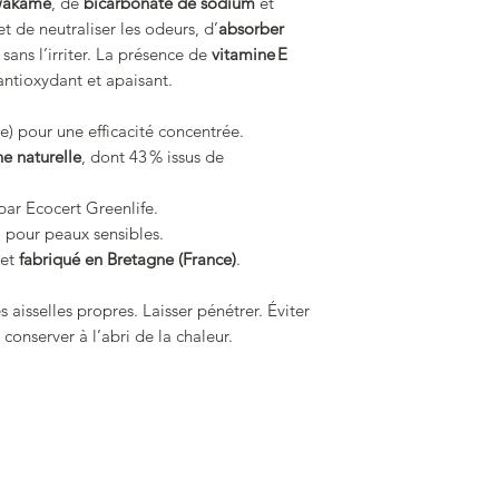
 wakamé
, de
bicarbonate de sodium
et
 de neutraliser les odeurs, d’
absorber
sans l’irriter. La présence de
vitamine E
antioxydant et apaisant.
e) pour une efficacité concentrée.
ne naturelle
, dont 43 % issus de
ar Ecocert Greenlife.
 pour peaux sensibles.
 et
fabriqué en Bretagne (France)
.
 aisselles propres. Laisser pénétrer. Éviter
 conserver à l’abri de la chaleur.