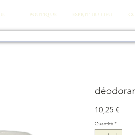
IL
BOUTIQUE
ESPRIT DU LIEU
C
déodora
Prix
10,25 €
Quantité
*