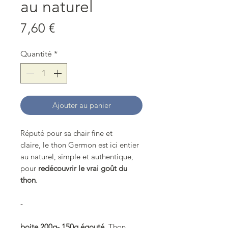
au naturel
Prix
7,60 €
Quantité
*
Ajouter au panier
Réputé pour sa chair fine et
claire, le thon Germon est ici entier
au naturel, simple et authentique,
pour
redécouvrir le vrai goût du
thon
.
-
boite 200g- 150g égouté.
Thon