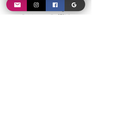
125ml.
99% du total des ingrédients
sont d’origine naturelle. 97% du
total des ingrédients sont issus de
l’agriculture biologique.
Articles similaires