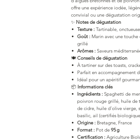
d’algues bretonnes et de poivron
offre une expérience iodée, légère
convivial ou une dégustation orig
✨
Notes de dégustation
Texture :
Tartinable, onctueuse
Goût :
Marin avec une touche 
grillé
Arômes :
Saveurs méditerranée
🍽️
Conseils de dégustation
À tartiner sur des toasts, crack
Parfait en accompagnement de
Idéal pour un apéritif gourmand
📦
Informations clés
Ingrédients :
Spaghetti de mer 
poivron rouge grillé, huile de
de cidre, huile d’olive vierge,
basilic, ail (certifiés biologique
Origine :
Bretagne, France
Format :
Pot de
95 g
Certification :
Agriculture Biol