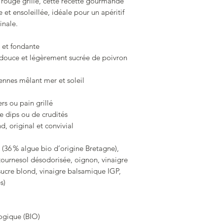
 rouge grillé, cette recette gourmande
 et ensoleillée, idéale pour un apéritif
inale.
 et fondante
douce et légèrement sucrée de poivron
nnes mêlant mer et soleil
ers ou pain grillé
 dips ou de crudités
, original et convivial
(36 % algue bio d’origine Bretagne),
 tournesol désodorisée, oignon, vinaigre
 sucre blond, vinaigre balsamique IGP,
s)
ogique (BIO)