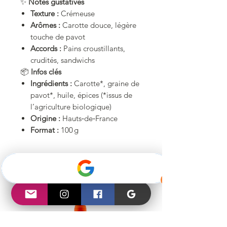
✨
Notes gustatives
Texture :
Crémeuse
Arômes :
Carotte douce, légère
touche de pavot
Accords :
Pains croustillants,
crudités, sandwichs
📦
Infos clés
Ingrédients :
Carotte*, graine de
pavot*, huile, épices (*issus de
l’agriculture biologique)
Origine :
Hauts‑de‑France
Format :
100 g
Articles similaires